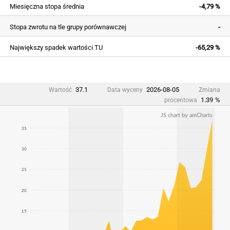
Miesięczna stopa średnia
-4,79 %
Stopa zwrotu na tle grupy porównawczej
-
Największy spadek wartości TU
-65,29 %
37.1
2026-08-05
Wartość
Data wyceny
Zmiana
1.39
%
procentowa
JS chart by amCharts
35
30
25
20
15