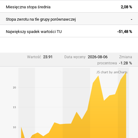
Miesięczna stopa średnia
2,08 %
Stopa zwrotu na tle grupy porównawczej
-
Największy spadek wartości TU
-51,48 %
23.91
2026-08-06
Wartość
Data wyceny
Zmiana
-1.28
%
procentowa
JS chart by amCharts
20
15
10