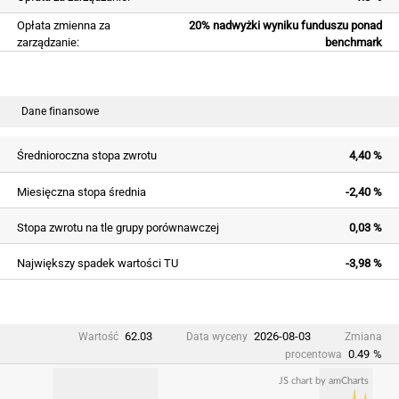
Opłata zmienna za
20% nadwyżki wyniku funduszu ponad
zarządzanie:
benchmark
Dane finansowe
Średnioroczna stopa zwrotu
4,40 %
Miesięczna stopa średnia
-2,40 %
Stopa zwrotu na tle grupy porównawczej
0,03 %
Największy spadek wartości TU
-3,98 %
62.03
2026-08-03
Wartość
Data wyceny
Zmiana
0.49
%
procentowa
JS chart by amCharts