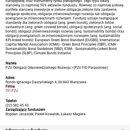
Europejskiej, oraz instrumenty rynku pieniężnego. Tego typu lokaty
stanowią co najmniej 50% aktywów funduszu. Również co najmniej połowę
portfela stanowią inwestycje w zielone obligacje, zielone listy zastawne,
obligacje społeczne, obligacje zrównoważonego rozwoju lub obligacje
powiązane ze zrównoważonym rozwojem. Fundusz uznaje następujące
standardy dla zielonych obligacji (ang. green bonds), zielonych listów
zastawnych (ang. green covered bonds), obligacji społecznych (ang. social
bonds), obligacji zrównoważonego rozwoju (ang. sustainability bonds) oraz
obligacji powiązanych ze zrównoważonym rozwojem (ang. sustainability
KPI-linked bonds): European Green Bond Standard (EUGBS), International
Capital Market Association (ICMA) - Green Bond Principles (GBP), ICMA -
Sustainability Bond Guidelines (SBG), ICMA - Sustainability-Linked Bond
Principles (SLBP), Climate Bonds Initiative.
Nazwa
PZU Obligacji Odpowiedzialnego Rozwoju I (PZU FIO Parasolowy)
Adres
Rondo Ignacego Daszyńskiego 4, 00-843 Warszawa
Firma
TFI PZU
Telefon
(22) 582 45 43
Zarządzający funduszem
Bogdan Jacaszek, Paweł Kowalski, Łukasz Magiera