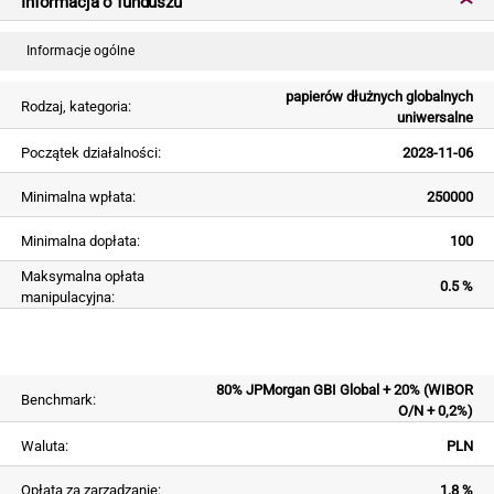
Informacja o funduszu
Informacje ogólne
papierów dłużnych globalnych
Rodzaj, kategoria:
uniwersalne
Początek działalności:
2023-11-06
Minimalna wpłata:
250000
Minimalna dopłata:
100
Maksymalna opłata
0.5 %
manipulacyjna:
80% JPMorgan GBI Global + 20% (WIBOR
Benchmark:
O/N + 0,2%)
Waluta:
PLN
Opłata za zarządzanie:
1.8 %