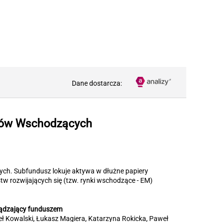
Dane dostarcza:
ków Wschodzących
ych. Subfundusz lokuje aktywa w dłużne papiery
tw rozwijających się (tzw. rynki wschodzące - EM)
ądzający funduszem
ł Kowalski, Łukasz Magiera, Katarzyna Rokicka, Paweł