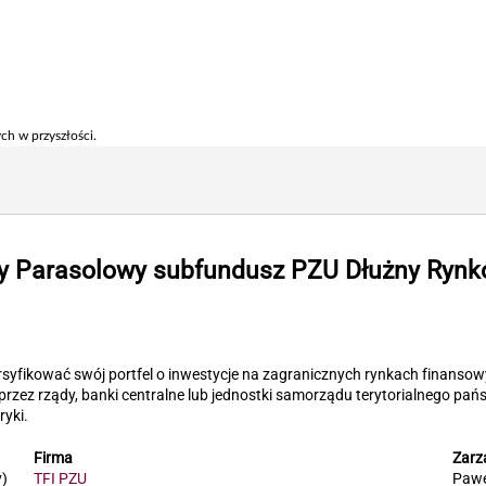
ch w przyszłości.
ty Parasolowy subfundusz PZU Dłużny Ryn
yfikować swój portfel o inwestycje na zagranicznych rynkach finansow
zez rządy, banki centralne lub jednostki samorządu terytorialnego pańs
ryki.
Firma
Zarz
)
TFI PZU
Pawe