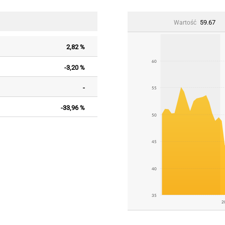
59.67
Wartość
2,82 %
60
-3,20 %
-
55
-33,96 %
50
45
40
35
2