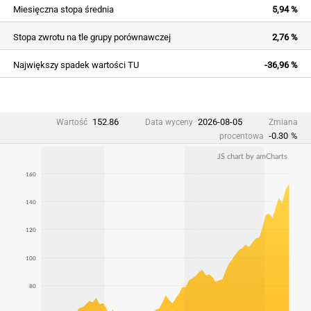
Miesięczna stopa średnia
5,94 %
Stopa zwrotu na tle grupy porównawczej
2,76 %
Największy spadek wartości TU
-36,96 %
152.86
2026-08-05
Wartość
Data wyceny
Zmiana
-0.30
%
procentowa
JS chart by amCharts
160
140
120
100
80