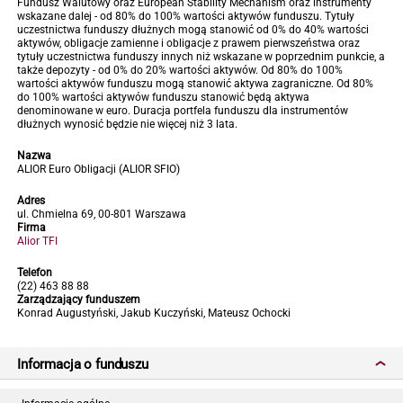
Fundusz Walutowy oraz European Stability Mechanism oraz instrumenty
wskazane dalej - od 80% do 100% wartości aktywów funduszu. Tytuły
uczestnictwa funduszy dłużnych mogą stanowić od 0% do 40% wartości
aktywów, obligacje zamienne i obligacje z prawem pierwszeństwa oraz
tytuły uczestnictwa funduszy innych niż wskazane w poprzednim punkcie, a
także depozyty - od 0% do 20% wartości aktywów. Od 80% do 100%
wartości aktywów funduszu mogą stanowić aktywa zagraniczne. Od 80%
do 100% wartości aktywów funduszu stanowić będą aktywa
denominowane w euro. Duracja portfela funduszu dla instrumentów
dłużnych wynosić będzie nie więcej niż 3 lata.
Nazwa
ALIOR Euro Obligacji (ALIOR SFIO)
Adres
ul. Chmielna 69, 00-801 Warszawa
Firma
Alior TFI
Telefon
(22) 463 88 88
Zarządzający funduszem
Konrad Augustyński, Jakub Kuczyński, Mateusz Ochocki
Informacja o funduszu