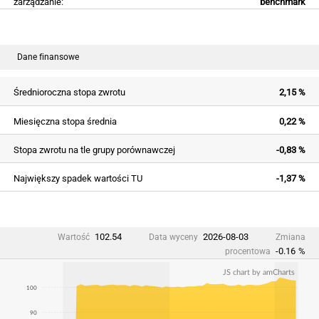
zarządzanie:
benchmark
Dane finansowe
Średnioroczna stopa zwrotu
2,15 %
Miesięczna stopa średnia
0,22 %
Stopa zwrotu na tle grupy porównawczej
-0,83 %
Największy spadek wartości TU
-1,37 %
102.54
2026-08-03
Wartość
Data wyceny
Zmiana
-0.16
%
procentowa
JS chart by amCharts
100
90