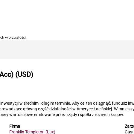
ch w przyszłości.
Acc) (USD)
inwestycji w średnim i długim terminie. Aby cel ten osiągnąć, fundusz i
ub prowadzące główną część działalności w Ameryce Łacińskiej. W mniej
piery wartościowe emitowane przez rządy i spółki z różnych krajów.
Firma
Zarz
Franklin Templeton (Lux)
Gust