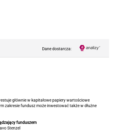
Dane dostarcza:
nwestuje głównie w kapitałowe papiery wartościowe
szym zakresie fundusz może inwestować także w dłużne
ądzający funduszem
avo Stenzel