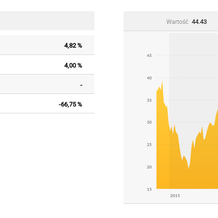
44.43
Wartość
4,82 %
45
4,00 %
40
-
35
-66,75 %
30
25
20
15
2015