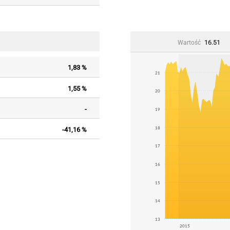
16.51
Wartość
1,83 %
21
1,55 %
20
-
19
-41,16 %
18
17
16
15
14
13
2015