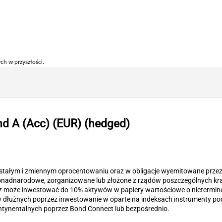
ch w przyszłości.
nd A (Acc) (EUR) (hedged)
stałym i zmiennym oprocentowaniu oraz w obligacje wyemitowane przez 
 ponadnarodowe, zorganizowane lub złożone z rządów poszczególnych k
z może inwestować do 10% aktywów w papiery wartościowe o nietermino
 dłużnych poprzez inwestowanie w oparte na indeksach instrumenty p
tynentalnych poprzez Bond Connect lub bezpośrednio.