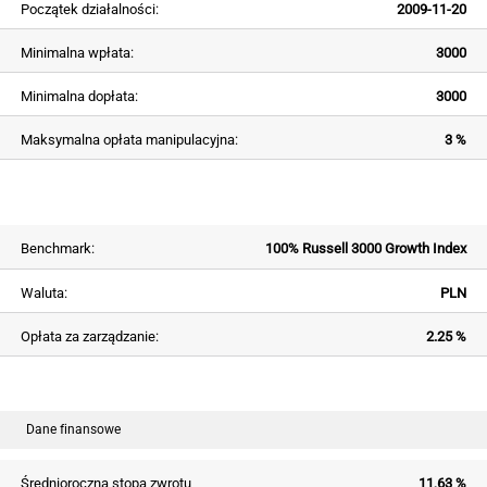
Początek działalności:
2009-11-20
Minimalna wpłata:
3000
Minimalna dopłata:
3000
Maksymalna opłata manipulacyjna:
3 %
Benchmark:
100% Russell 3000 Growth Index
Waluta:
PLN
Opłata za zarządzanie:
2.25 %
Dane finansowe
Średnioroczna stopa zwrotu
11,63 %