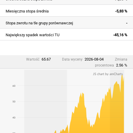
Miesięczna stopa średnia
-5,83 %
Stopa zwrotu na tle grupy porównawczej
-
Największy spadek wartości TU
-45,16 %
65.67
2026-08-04
Wartość
Data wyceny
Zmiana
2.56
%
procentowa
JS chart by amCharts
60
50
40