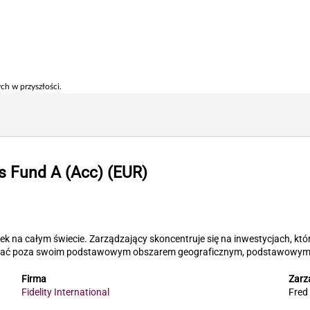
ch w przyszłości.
us Fund A (Acc) (EUR)
k na całym świecie. Zarządzający skoncentruje się na inwestycjach, któ
wać poza swoim podstawowym obszarem geograficznym, podstawowymi s
Firma
Zarz
Fidelity International
Fred 