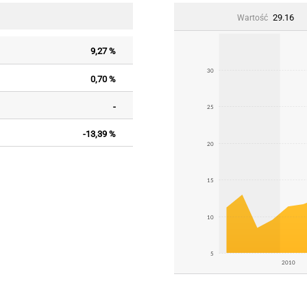
29.16
Wartość
9,27 %
30
0,70 %
-
25
-13,39 %
20
15
10
5
2010