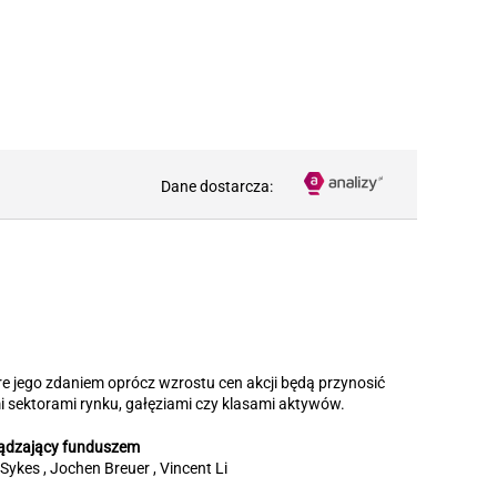
Dane dostarcza:
re jego zdaniem oprócz wzrostu cen akcji będą przynosić
ektorami rynku, gałęziami czy klasami aktywów.
ądzający funduszem
Sykes , Jochen Breuer , Vincent Li