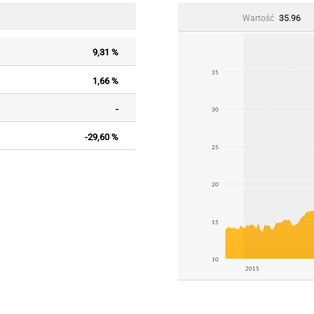
35.96
Wartość
9,31 %
35
1,66 %
-
30
-29,60 %
25
20
15
10
2015