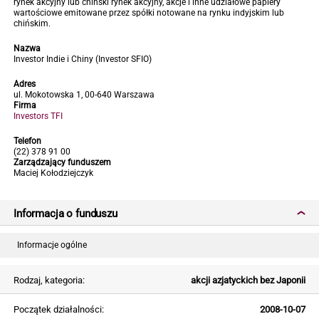
rynek akcyjny lub chiński rynek akcyjny, akcje i inne udziałowe papiery
wartościowe emitowane przez spółki notowane na rynku indyjskim lub
chińskim.
Nazwa
Investor Indie i Chiny (Investor SFIO)
Adres
ul. Mokotowska 1, 00-640 Warszawa
Firma
Investors TFI
Telefon
(22) 378 91 00
Zarządzający funduszem
Maciej Kołodziejczyk
Informacja o funduszu
Informacje ogólne
Rodzaj, kategoria:
akcji azjatyckich bez Japonii
Początek działalności:
2008-10-07