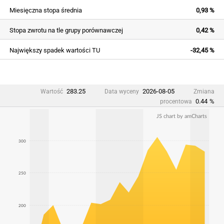
Miesięczna stopa średnia
0,93 %
Stopa zwrotu na tle grupy porównawczej
0,42 %
Największy spadek wartości TU
-32,45 %
283.25
2026-08-05
Wartość
Data wyceny
Zmiana
0.44
%
procentowa
JS chart by amCharts
300
250
200