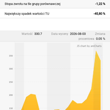
Stopa zwrotu na tle grupy porównawczej
-1,22 %
Największy spadek wartości TU
-45,80 %
330.7
2026-08-03
Wartość
Data wyceny
Zmiana
0.05
%
procentowa
JS chart by amCharts
350
300
250
200
150