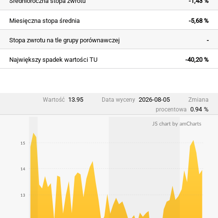
Średnioroczna stopa zwrotu
-1,43 %
Miesięczna stopa średnia
-5,68 %
Stopa zwrotu na tle grupy porównawczej
-
Największy spadek wartości TU
-40,20 %
13.95
2026-08-05
Wartość
Data wyceny
Zmiana
0.94
%
procentowa
JS chart by amCharts
15
14
13