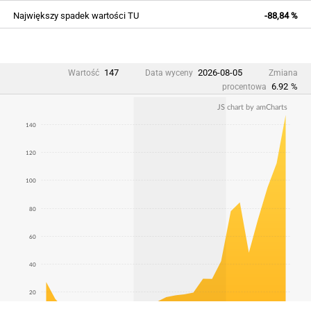
Największy spadek wartości TU
-88,84 %
147
2026-08-05
Wartość
Data wyceny
Zmiana
6.92
%
procentowa
JS chart by amCharts
140
120
100
80
60
40
20