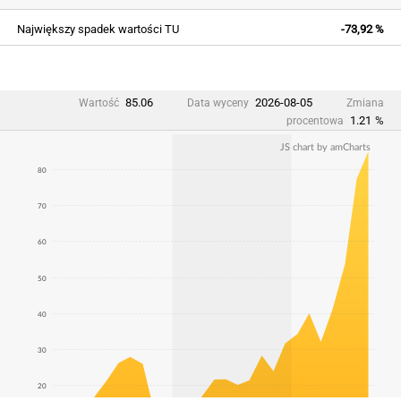
Największy spadek wartości TU
-73,92 %
85.06
2026-08-05
Wartość
Data wyceny
Zmiana
1.21
%
procentowa
JS chart by amCharts
80
70
60
50
40
30
20