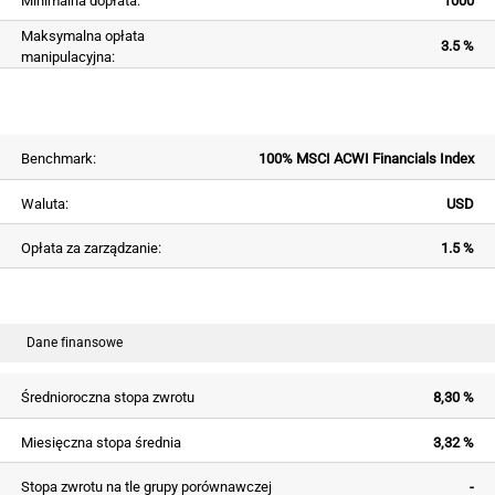
Minimalna dopłata:
1000
Maksymalna opłata
3.5 %
manipulacyjna:
Benchmark:
100% MSCI ACWI Financials Index
Waluta:
USD
Opłata za zarządzanie:
1.5 %
Dane finansowe
Średnioroczna stopa zwrotu
8,30 %
Miesięczna stopa średnia
3,32 %
Stopa zwrotu na tle grupy porównawczej
-