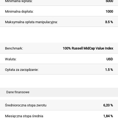
Minimalna wpłata:
5000
Minimalna dopłata:
1000
Maksymalna opłata manipulacyjna:
3.5 %
Benchmark:
100% Russell MidCap Value Index
Waluta:
USD
Opłata za zarządzanie:
1.5 %
Dane finansowe
Średnioroczna stopa zwrotu
6,20 %
Miesięczna stopa średnia
1,84 %