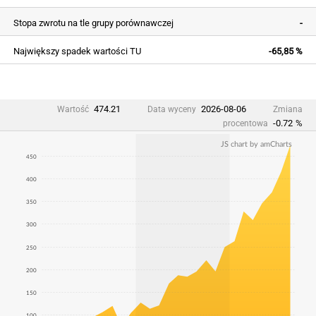
Stopa zwrotu na tle grupy porównawczej
-
Największy spadek wartości TU
-65,85 %
474.21
2026-08-06
Wartość
Data wyceny
Zmiana
-0.72
%
procentowa
JS chart by amCharts
450
400
350
300
250
200
150