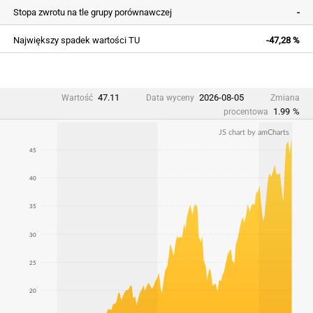
Stopa zwrotu na tle grupy porównawczej
-
Największy spadek wartości TU
-47,28 %
47.11
2026-08-05
Wartość
Data wyceny
Zmiana
1.99
%
procentowa
JS chart by amCharts
45
40
35
30
25
20