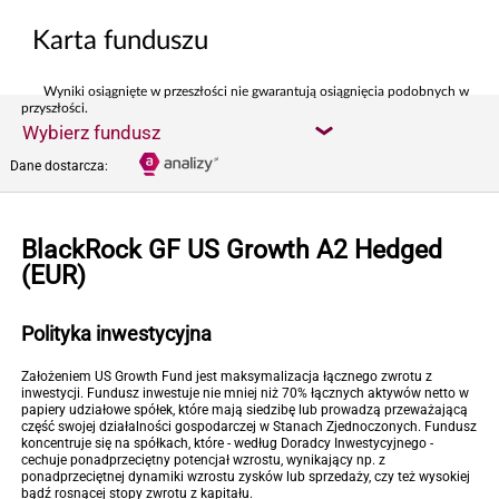
Karta funduszu
Wyniki osiągnięte w przeszłości nie gwarantują osiągnięcia podobnych w
przyszłości.
Wybierz fundusz
Dane dostarcza:
BlackRock GF US Growth A2 Hedged
(EUR)
Polityka inwestycyjna
Założeniem US Growth Fund jest maksymalizacja łącznego zwrotu z
inwestycji. Fundusz inwestuje nie mniej niż 70% łącznych aktywów netto w
papiery udziałowe spółek, które mają siedzibę lub prowadzą przeważającą
część swojej działalności gospodarczej w Stanach Zjednoczonych. Fundusz
koncentruje się na spółkach, które - według Doradcy Inwestycyjnego -
cechuje ponadprzeciętny potencjał wzrostu, wynikający np. z
ponadprzeciętnej dynamiki wzrostu zysków lub sprzedaży, czy też wysokiej
bądź rosnącej stopy zwrotu z kapitału.