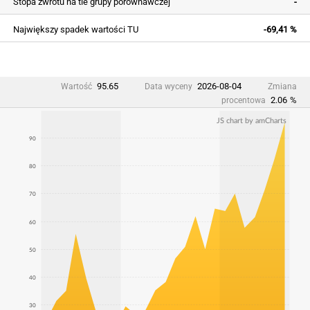
Stopa zwrotu na tle grupy porównawczej
-
Największy spadek wartości TU
-69,41 %
95.65
2026-08-04
Wartość
Data wyceny
Zmiana
2.06
%
procentowa
JS chart by amCharts
90
80
70
60
50
40
30