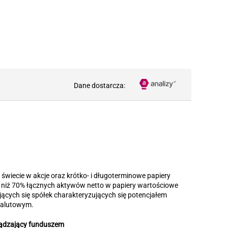
Dane dostarcza:
świecie w akcje oraz krótko- i długoterminowe papiery
j niż 70% łącznych aktywów netto w papiery wartościowe
ących się spółek charakteryzujących się potencjałem
walutowym.
ądzający funduszem