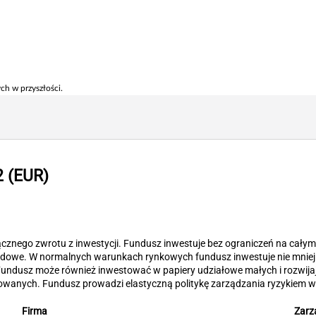
ch w przyszłości.
2 (EUR)
ącznego zwrotu z inwestycji. Fundusz inwestuje bez ograniczeń na całym 
rządowe. W normalnych warunkach rynkowych fundusz inwestuje nie mnie
Fundusz może również inwestować w papiery udziałowe małych i rozwijaj
owanych. Fundusz prowadzi elastyczną politykę zarządzania ryzykiem 
Firma
Zarz