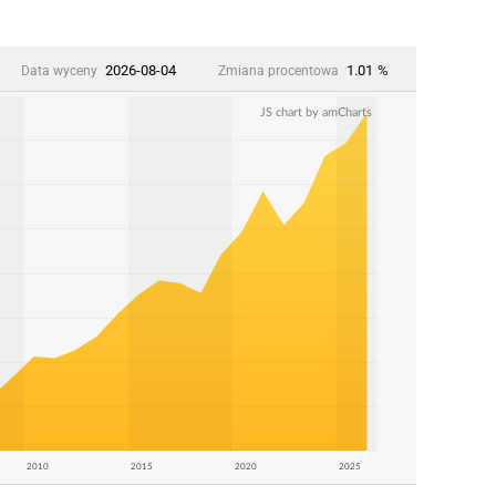
2026-08-04
1.01
%
Data wyceny
Zmiana procentowa
JS chart by amCharts
2010
2015
2020
2025