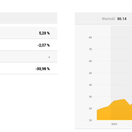
86.14
Wartość
5,23 %
80
-2,07 %
70
-
60
-33,98 %
50
40
30
20
10
2005