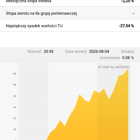
Miesięczna stopa średnia
-2,25 %
Stopa zwrotu na tle grupy porównawczej
-
Największy spadek wartości TU
-27,54 %
20.93
2026-08-04
Wartość
Data wyceny
Zmiana
0.38
%
procentowa
JS chart by amCharts
20
18
16
14
12
10