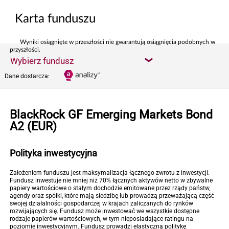
Karta funduszu
Wyniki osiągnięte w przeszłości nie gwarantują osiągnięcia podobnych w
przyszłości.
Wybierz fundusz
Dane dostarcza:
BlackRock GF Emerging Markets Bond
A2 (EUR)
Polityka inwestycyjna
Założeniem funduszu jest maksymalizacja łącznego zwrotu z inwestycji.
Fundusz inwestuje nie mniej niż 70% łącznych aktywów netto w zbywalne
papiery wartościowe o stałym dochodzie emitowane przez rządy państw,
agendy oraz spółki, które mają siedzibę lub prowadzą przeważającą część
swojej działalności gospodarczej w krajach zaliczanych do rynków
rozwijających się. Fundusz może inwestować we wszystkie dostępne
rodzaje papierów wartościowych, w tym nieposiadające ratingu na
poziomie inwestycyjnym. Fundusz prowadzi elastyczną politykę